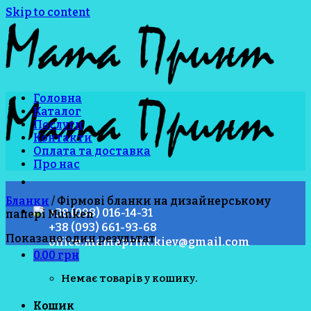
Skip to content
Головна
Каталог
Послуги
Контакти
Оплата та доставка
Про нас
Бланки
/
Фірмові бланки на дизайнерському
+38 (098) 016-14-31
папері Munken
+38 (093) 661-93-68
Показано один результат
office.mamaprint.kiev@gmail.com
0.00
грн
Немає товарів у кошику.
Кошик