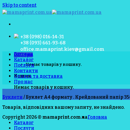
Skip to content
+38 (098) 016-14-31
+38 (093) 661-93-68
office.mamaprint.kiev@gmail.com
Головна
0.00
грн
Каталог
Немає товарів у кошику.
Послуги
Контакти
Кошик
Оплата та доставка
Про нас
Немає товарів у кошику.
Буклети
/
Буклет А4 формату . Крейдований папір 350
Товарів, відповідних вашому запиту, не знайдено.
Copyright 2026 ©
mamaprint.com.ua
Головна
Каталог
Послуги