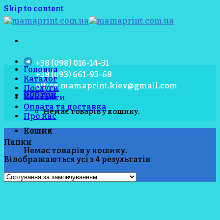
Skip to content
+38 (098) 016-14-31
Головна
+38 (093) 661-93-68
Каталог
office.mamaprint.kiev@gmail.com
Послуги
0.00
грн
Контакти
Оплата та доставка
Немає товарів у кошику.
Про нас
Кошик
Папки
Немає товарів у кошику.
Відображаються усі з 4 результатів