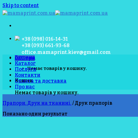
Skip to content
+38 (098) 016-14-31
+38 (093) 661-93-68
office.mamaprint.kiev@gmail.com
Головна
0.00
грн
Каталог
Немає товарів у кошику.
Послуги
Контакти
Кошик
Оплата та доставка
Про нас
Немає товарів у кошику.
Прапори. Друк на тканині.
/
Друк прапорів
Показано один результат