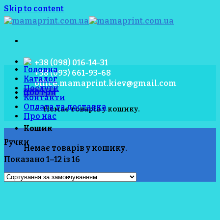
Skip to content
+38 (098) 016-14-31
Головна
+38 (093) 661-93-68
Каталог
office.mamaprint.kiev@gmail.com
Послуги
0.00
грн
Контакти
Оплата та доставка
Немає товарів у кошику.
Про нас
Кошик
Ручки
Немає товарів у кошику.
Показано 1–12 із 16