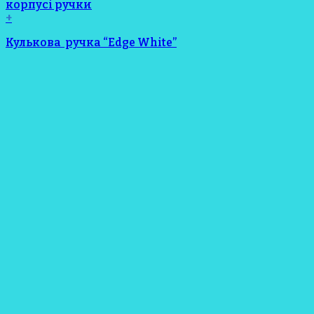
+
Кулькова ручка “Edge White”