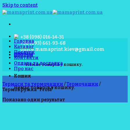
Skip to content
+38 (098) 016-14-31
Головна
+38 (093) 661-93-68
Каталог
office.mamaprint.kiev@gmail.com
Послуги
0.00
грн
Контакти
Оплата та доставка
Немає товарів у кошику.
Про нас
Кошик
Термоси та термочашки
/
Термочашки
/
Немає товарів у кошику.
Термокружка "Frost"
Показано один результат