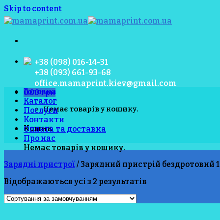
Skip to content
+38 (098) 016-14-31
+38 (093) 661-93-68
office.mamaprint.kiev@gmail.com
Головна
0.00
грн
Каталог
Немає товарів у кошику.
Послуги
Контакти
Кошик
Оплата та доставка
Про нас
Немає товарів у кошику.
Зарядні пристрої
/
Зарядний пристрій бездротовий 1
Відображаються усі з 2 результатів